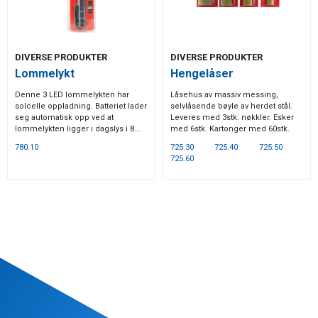
DIVERSE PRODUKTER
DIVERSE PRODUKTER
Lommelykt
Hengelåser
Denne 3 LED lommelykten har
Låsehus av massiv messing,
solcelle oppladning. Batteriet lader
selvlåsende bøyle av herdet stål.
seg automatisk opp ved at
Leveres med 3stk. nøkkler. Esker
lommelykten ligger i dagslys i 8...
med 6stk. Kartonger med 60stk.
780.10
725.30
725.40
725.50
725.60