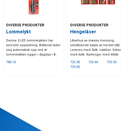
DIVERSE PRODUKTER
DIVERSE PRODUKTER
Lommelykt
Hengelåser
Denne 3 LED lommelykten har
Låsehus av massiv messing,
solcelle oppladning. Batteriet lader
selvlåsende bøyle av herdet stål.
seg automatisk opp ved at
Leveres med 3stk. nøkkler. Esker
lommelykten ligger i dagslys i 8...
med 6stk. Kartonger med 60stk.
780.10
725.30
725.40
725.50
725.60