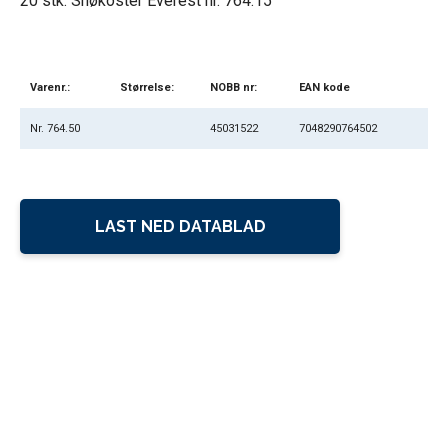
20 stk. Snøkoster Everest nr. 764.15
Varenr.:
Størrelse:
NOBB nr:
EAN kode
Nr. 764.50
45031522
7048290764502
LAST NED DATABLAD