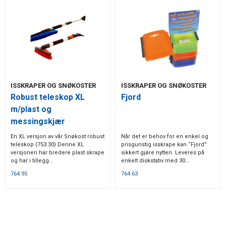
ISSKRAPER OG SNØKOSTER
ISSKRAPER OG SNØKOSTER
Robust teleskop XL
Fjord
m/plast og
messingskjær
En XL versjon av vår Snøkost robust
Når det er behov for en enkel og
teleskop (753.30) Denne XL
prisgunstig isskrape kan “Fjord”
versjonen har bredere plast skrape
sikkert gjøre nytten. Leveres på
og har i tillegg...
enkelt diskstativ med 30...
764.95
764.63