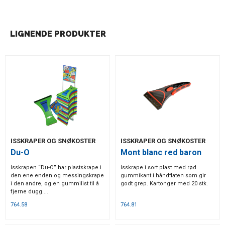
LIGNENDE PRODUKTER
ISSKRAPER OG SNØKOSTER
ISSKRAPER OG SNØKOSTER
Du-O
Mont blanc red baron
Isskrapen “Du-O” har plastskrape i
Isskrape i sort plast med rød
den ene enden og messingskrape
gummikant i håndflaten som gir
i den andre, og en gummilist til å
godt grep. Kartonger med 20 stk.
fjerne dugg....
764.58
764.81