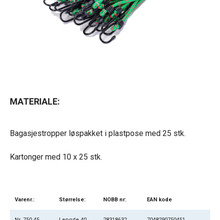
MATERIALE:
Bagasjestropper løspakket i plastpose med 25 stk.
Kartonger med 10 x 25 stk.
Varenr.:
Størrelse:
NOBB nr:
EAN kode
Nr. 750.45
Lengde 40
28318632
7048290750451