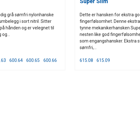
Super Slim
dig grå sømfri nylonhanske
Dette er hansken for ekstra g
belegg i sort nitril. Sitter
fingerfølsomhet. Denne ekstra
å hånden og er velegnet til
tynne mekanikerhansken Super
 og...
nesten like god fingerfølsomh
som engangshansker. Ekstra s
sømfri,...
.63
600.64
600.65
600.66
615.08
615.09