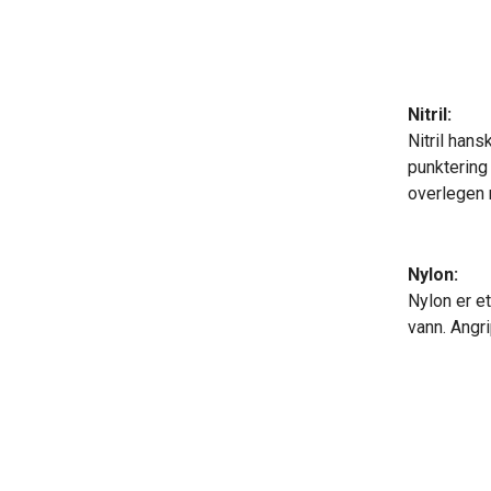
Nitril:
Nitril han
punktering 
overlegen 
Nylon:
Nylon er e
vann. Angri