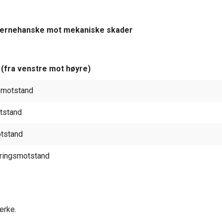
Vernehanske mot mekaniske skader
(fra venstre mot høyre)
jemotstand
tstand
otstand
eringsmotstand
erke.