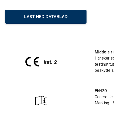
LAST NED DATABLAD
Middels ri
Hansker so
testinstit
beskyttels
EN420
Generellle 
Merking - 