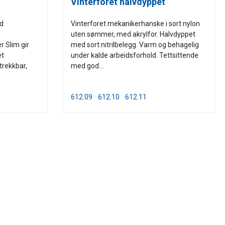
Vinterforet halvdyppet
od
Vinterforet mekanikerhanske i sort nylon
uten sømmer, med akrylfor. Halvdyppet
 Slim gir
med sort nitrilbelegg. Varm og behagelig
et
under kalde arbeidsforhold. Tettsittende
trekkbar,
med god...
612.09
612.10
612.11