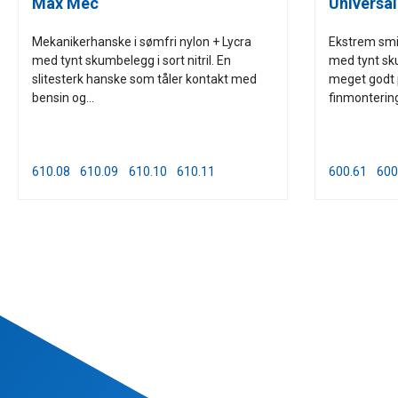
Max Mec
Universal
Mekanikerhanske i sømfri nylon + Lycra
Ekstrem smi
med tynt skumbelegg i sort nitril. En
med tynt skum
slitesterk hanske som tåler kontakt med
meget godt p
bensin og...
finmontering
610.08
610.09
610.10
610.11
600.61
600