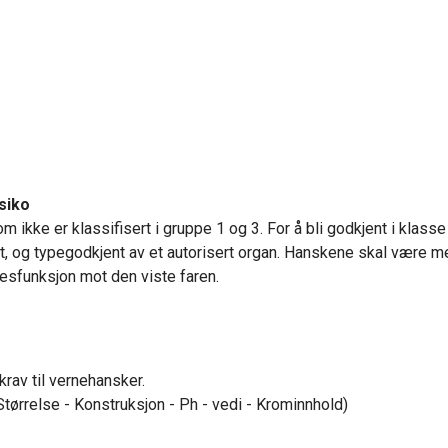
siko
m ikke er klassifisert i gruppe 1 og 3. For å bli godkjent i klas
utt, og typegodkjent av et autorisert organ. Hanskene skal være
esfunksjon mot den viste faren.
krav til vernehansker.
Størrelse - Konstruksjon - Ph - vedi - Krominnhold)