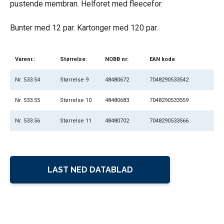
pustende membran. Helforet med fleecefor.
Bunter med 12 par. Kartonger med 120 par.
Varenr.:
Størrelse:
NOBB nr:
EAN kode
Nr. 533.54
Størrelse 9
48480672
7048290533542
Nr. 533.55
Størrelse 10
48480683
7048290533559
Nr. 533.56
Størrelse 11
48480702
7048290533566
LAST NED DATABLAD