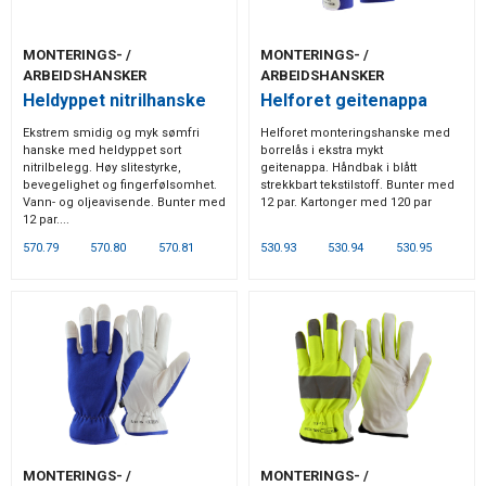
MONTERINGS- /
MONTERINGS- /
ARBEIDSHANSKER
ARBEIDSHANSKER
Heldyppet nitrilhanske
Helforet geitenappa
Ekstrem smidig og myk sømfri
Helforet monteringshanske med
hanske med heldyppet sort
borrelås i ekstra mykt
nitrilbelegg. Høy slitestyrke,
geitenappa. Håndbak i blått
bevegelighet og fingerfølsomhet.
strekkbart tekstilstoff. Bunter med
Vann- og oljeavisende. Bunter med
12 par. Kartonger med 120 par
12 par....
570.79
570.80
570.81
530.93
530.94
530.95
MONTERINGS- /
MONTERINGS- /