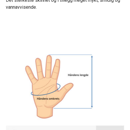
Det sterkeste skinnet og i tillegg meget mykt, smidig
og
vannavvisende.