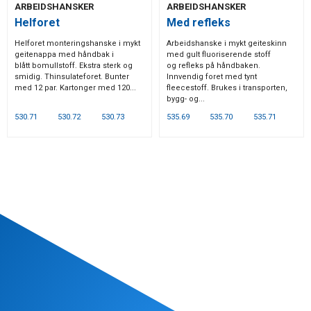
ARBEIDSHANSKER
ARBEIDSHANSKER
Helforet
Med refleks
Helforet monteringshanske i mykt
Arbeidshanske i mykt geiteskinn
geitenappa med håndbak i
med gult fluoriserende stoff
blått bomullstoff. Ekstra sterk og
og refleks på håndbaken.
smidig. Thinsulateforet. Bunter
Innvendig foret med tynt
med 12 par. Kartonger med 120...
fleecestoff. Brukes i transporten,
bygg- og...
530.71
530.72
530.73
535.69
535.70
535.71