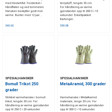
med Kevlartråd. Forsterket i
terrystoff, lengde 35 cm.
håndflaten og ved tommelen.
For håndtering av varme
Hansken beskytter godt mot
gjenstander opp til 200 C i 15
varme. Bunter med 12 par....
sekunder. Enkeltpakket.
Kartonger...
540.60
590.08
SPESIALHANSKER
SPESIALHANSKER
Bomull Trikot 250
MetaAramid, 300 grader
grader
Strikket varmehanske i bomull
Varmehanske i MetaAramid
trikot, lengde 33 cm. For
materiale, lenge 33 cm. For
håndtering av varme gjenstander
håndtering av varme gjenstander
opp til 250 C i 20 sekunder.
opp til 300 C i 15 sekunder.