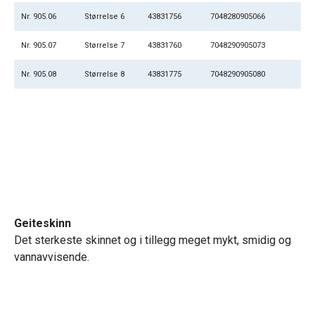
Nr. 905.06
Størrelse 6
43831756
7048280905066
Nr. 905.07
Størrelse 7
43831760
7048290905073
Nr. 905.08
Størrelse 8
43831775
7048290905080
Geiteskinn
Det sterkeste skinnet og i tillegg meget mykt, smidig
og
vannavvisende.