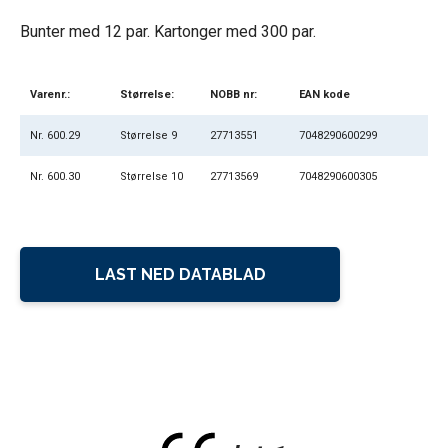
Bunter med 12 par. Kartonger med 300 par.
Varenr.:
Størrelse:
NOBB nr:
EAN kode
Nr. 600.29
Størrelse 9
27713551
7048290600299
Nr. 600.30
Størrelse 10
27713569
7048290600305
LAST NED DATABLAD