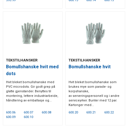
595.99
600.13
600.14
600.15
TEKSTILHANSKER
TEKSTILHANSKER
Bomullshanske hvit med
Bomullshanske hvit
dots
Hvit bleket bomullshanske med
Hvit bleket bomullshanske som
PVC microdots. Gir godt grep på
brukes mye som parade- og
glatte gjenstander. Benyttes til
korpshanske,
montering, lettere industriarbeide,
av serveringspersonell og i andre
håndtering av emballasje og...
serviceyrker. Bunter med 12 par.
Kartonger med...
600.06
600.07
600.08
600.20
600.21
600.22
600.09
600.10