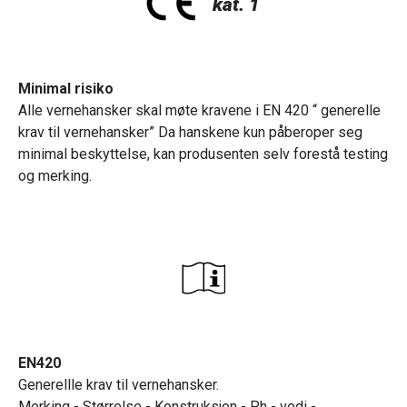
Minimal risiko
Alle vernehansker skal møte kravene i EN 420 “ generelle
krav til vernehansker” Da hanskene kun påberoper seg
minimal beskyttelse, kan produsenten selv forestå testing
og merking.
EN420
Generellle krav til vernehansker.
Merking - Størrelse - Konstruksjon - Ph - vedi -