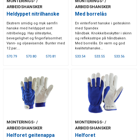
MONTERINGS- /
MONTERINGS- /
ARBEIDSHANSKER
ARBEIDSHANSKER
Heldyppet nitrilhanske
Med borrelås
Ekstrem smidig og myk sømfri
En vinterforet hanske i geiteskinn
hanske med heldyppet sort
med Spandex
nitrilbelegg. Høy slitestyrke,
håndbak. Knokkelbeskytter i skinn
bevegelighet og fingerfølsomhet.
og refleksstripe på håndbaken.
Vann- og oljeavisende. Bunter med
Med borrelås. En varm og god
12 par....
kvalitetshanske...
570.79
570.80
570.81
533.54
533.55
533.56
MONTERINGS- /
MONTERINGS- /
ARBEIDSHANSKER
ARBEIDSHANSKER
Helforet geitenappa
Helforet