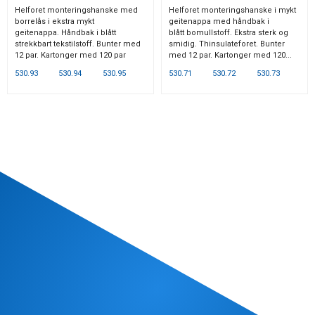
Helforet monteringshanske med
Helforet monteringshanske i mykt
borrelås i ekstra mykt
geitenappa med håndbak i
geitenappa. Håndbak i blått
blått bomullstoff. Ekstra sterk og
strekkbart tekstilstoff. Bunter med
smidig. Thinsulateforet. Bunter
12 par. Kartonger med 120 par
med 12 par. Kartonger med 120...
530.93
530.94
530.95
530.71
530.72
530.73