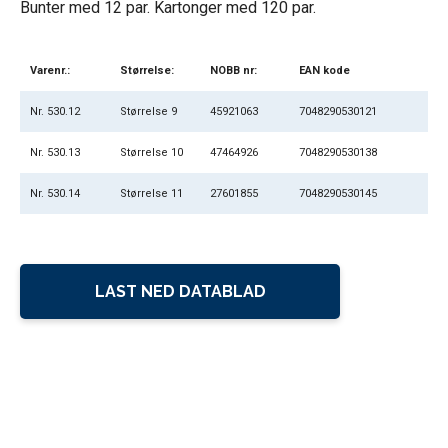
Bunter med 12 par. Kartonger med 120 par.
Varenr.:
Størrelse:
NOBB nr:
EAN kode
Nr. 530.12
Størrelse 9
45921063
7048290530121
Nr. 530.13
Størrelse 10
47464926
7048290530138
Nr. 530.14
Størrelse 11
27601855
7048290530145
LAST NED DATABLAD