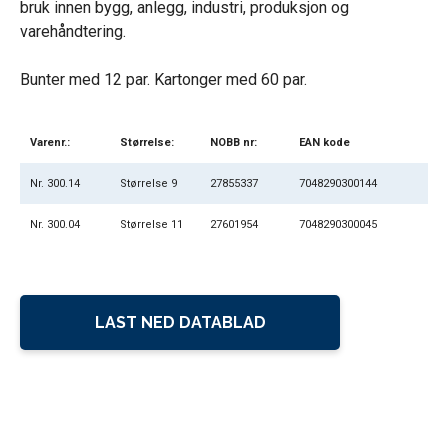
bruk innen bygg, anlegg, industri, produksjon og
varehåndtering.
Bunter med 12 par. Kartonger med 60 par.
Varenr.:
Størrelse:
NOBB nr:
EAN kode
Nr. 300.14
Størrelse 9
27855337
7048290300144
Nr. 300.04
Størrelse 11
27601954
7048290300045
LAST NED DATABLAD