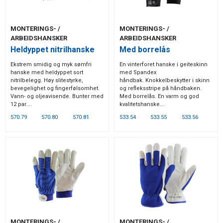
MONTERINGS- /
MONTERINGS- /
ARBEIDSHANSKER
ARBEIDSHANSKER
Heldyppet nitrilhanske
Med borrelås
Ekstrem smidig og myk sømfri
En vinterforet hanske i geiteskinn
hanske med heldyppet sort
med Spandex
nitrilbelegg. Høy slitestyrke,
håndbak. Knokkelbeskytter i skinn
bevegelighet og fingerfølsomhet.
og refleksstripe på håndbaken.
Vann- og oljeavisende. Bunter med
Med borrelås. En varm og god
12 par....
kvalitetshanske...
570.79
570.80
570.81
533.54
533.55
533.56
MONTERINGS- /
MONTERINGS- /