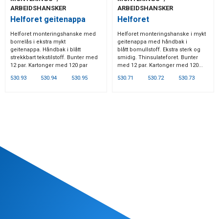
ARBEIDSHANSKER
ARBEIDSHANSKER
Helforet geitenappa
Helforet
Helforet monteringshanske med
Helforet monteringshanske i mykt
borrelås i ekstra mykt
geitenappa med håndbak i
geitenappa. Håndbak i blått
blått bomullstoff. Ekstra sterk og
strekkbart tekstilstoff. Bunter med
smidig. Thinsulateforet. Bunter
12 par. Kartonger med 120 par
med 12 par. Kartonger med 120...
530.93
530.94
530.95
530.71
530.72
530.73