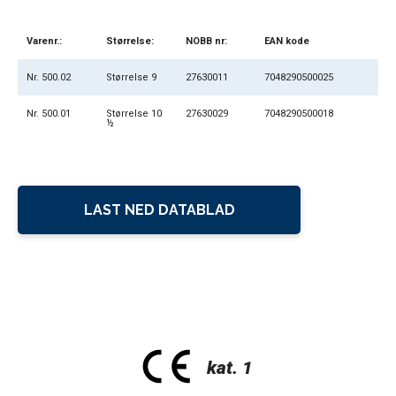
Varenr.:
Størrelse:
NOBB nr:
EAN kode
Nr. 500.02
Størrelse 9
27630011
7048290500025
Nr. 500.01
Størrelse 10
27630029
7048290500018
½
LAST NED DATABLAD