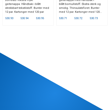
borrelås i ekstra mykt
geitenappa med håndbak i
geitenappa. Håndbak i blått
blått bomullstoff. Ekstra sterk og
strekkbart tekstilstoff. Bunter med
smidig. Thinsulateforet. Bunter
12 par. Kartonger med 120 par
med 12 par. Kartonger med 120...
530.93
530.94
530.95
530.71
530.72
530.73