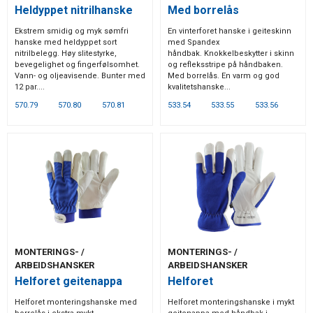
Heldyppet nitrilhanske
Med borrelås
Ekstrem smidig og myk sømfri
En vinterforet hanske i geiteskinn
hanske med heldyppet sort
med Spandex
nitrilbelegg. Høy slitestyrke,
håndbak. Knokkelbeskytter i skinn
bevegelighet og fingerfølsomhet.
og refleksstripe på håndbaken.
Vann- og oljeavisende. Bunter med
Med borrelås. En varm og god
12 par....
kvalitetshanske...
570.79
570.80
570.81
533.54
533.55
533.56
MONTERINGS- /
MONTERINGS- /
ARBEIDSHANSKER
ARBEIDSHANSKER
Helforet geitenappa
Helforet
Helforet monteringshanske med
Helforet monteringshanske i mykt